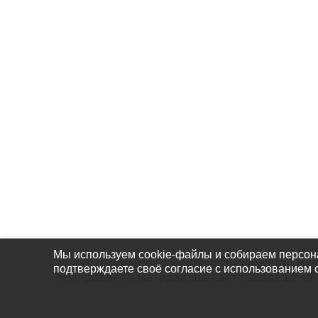
О Нас
Собы
Проек
Чем П
Мы используем cookie-файлы и собираем персон
© 2020 Региональная общественная органи
подтверждаете своё согласие с использованием 
Копирование материалов сайта запрещено!