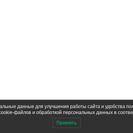
Услуги
тия
Контакты
ты
Партнёры
омочь?
Наши Фотографии
альные данные для улучшения работы сайта и удобства пол
зация «Крымское общество родителей детей-инвалид
cookie-файлов и обработкой персональных данных в соотв
Принять