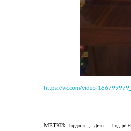
https://vk.com/video-16679997
МЕТКИ:
Гордость
,
Дети
,
Подари Н