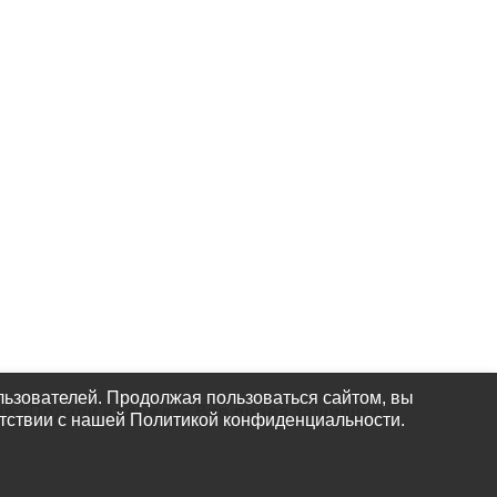
КАК НАС
НАЙТИ
ьзователей. Продолжая пользоваться сайтом, вы
ов «Подари надежду» Все права защищены.
етствии с нашей Политикой конфиденциальности.