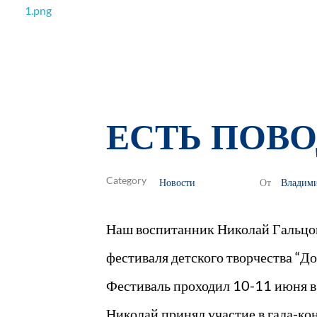
РОО Подари надежду Евпатория
Региональная общественная организация «Крымское общество родителей детей-инвалидов «Подари надежду»
ЕСТЬ ПОВО
Новости
Владим
От
Наш воспитанник Николай Гальцов
фестиваля детского творчества “До
Фестиваль проходил 10-11 июня в 
Николай принял участие в гала-конц