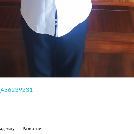
9_456239231
адежду
,
Развитие