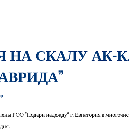
 НА СКАЛУ АК-К
АВРИДА”
ир
лены РОО “Подари надежду” г. Евпатория в многочи
дня.