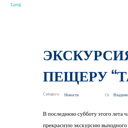
РОО Подари надежду Евпатория
Региональная общественная организация «Крымское общество родителей детей-инвалидов «Подари надежду»
ЭКСКУРСИЯ
ПЕЩЕРУ “Т
Новости
Владим
От
В последнюю субботу этого лета ч
прекрасную экскурсию выходного 