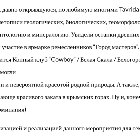
ак давно открывшуюся, но любимую многими Tavrida
етописи геологических, биологических, геоморфоло
онтологию и минералогию. Увидели останки древних
 участие в ярмарке ремесленников “Город мастеров”.
дится Конный клуб “Cowboy” / Белая Скала / Белогор
смогли
и невероятной красотой родной природы. А также, 
юще красивого заката в крымских горах. Ну и, коне
оминания)
анизацией и реализацией данного мероприятия для с