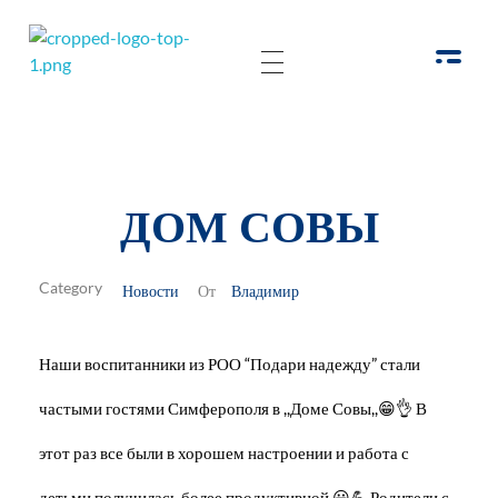
РОО Подари надежду Евпатория
Региональная общественная организация «Крымское общество родителей детей-инвалидов «Подари надежду»
ДОМ СОВЫ
Новости
Владимир
От
Наши воспитанники из РОО “Подари надежду” стали
частыми гостями Симферополя в ,,Доме Совы,,😁👌 В
этот раз все были в хорошем настроении и работа с
детьми получилась более продуктивной 😀💪 Родители с