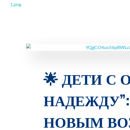
РОО Подари надежду Евпатория
Региональная общественная организация «Крымское общество родителей детей-инвалидов «Подари надежду»
🌟 ДЕТИ С 
НАДЕЖДУ”:
НОВЫМ ВО