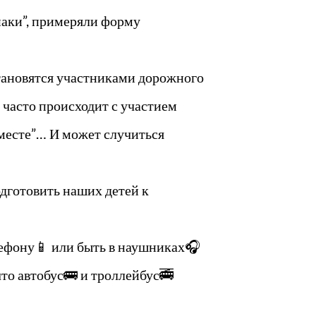
наки”, примеряли форму
становятся участниками дорожного
 часто происходит с участием
месте”… И может случиться
одготовить наших детей к
елефону📱 или быть в наушниках🎧
что автобус🚌 и троллейбус🚎