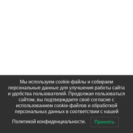
Наши Фотографии
КАК НАС НАЙТИ
Мы используем cookie-файлы и собираем
персональные данные для улучшения работы сайта
и удобства пользователей. Продолжая пользоваться
© 2020 Региональная общественная организация
сайтом, вы подтверждаете своё согласие с
«Крымское общество родителей детей-инвалидов
использованием cookie-файлов и обработкой
«Подари надежду» Все права защищены.
персональных данных в соответствии с нашей
Копирование материалов сайта запрещено!
Политикой конфиденциальности.
Принять