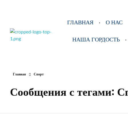
ГЛАВНАЯ
О НАС
НАША ГОРДОСТЬ
РОО Подари надежду Евпатория
Региональная общественная организация «Крымское общество родителей детей-инвалидов «Подари надежду»
Главная
Спорт
Сообщения с тегами: С