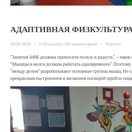
АДАПТИВНАЯ ФИЗКУЛЬТУР
10.06.2024
от
Владимир
с
Нет комментариев
Новости
“Занятия АФК должны приносить пользу и радость”, – тако
“Мышцы и мозги должны работать одновременно”. Поэтому на
“между делом” разрабатывают основные группы мышц. Не сразу
прекрасным настроением и желанием поскорей прийти сюда