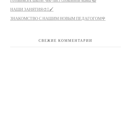
Готовимся к школе: чек-лист спокойной мамы 📚
НАШИ ЗАНЯТИЯ🎨🫟🖌️
ЗНАКОМСТВО С НАШИМ НОВЫМ ПЕДАГОГОМ🌹
СВЕЖИЕ КОММЕНТАРИИ