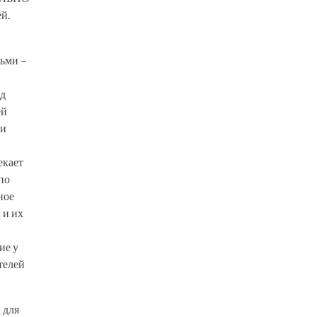
й.
тьми –
од
ей
ри
екает
по
ное
 и их
ие у
телей
 для