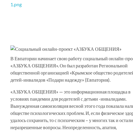
РОО Подари надежду Евпатория
Региональная общественная организация «Крымское общество родителей детей-инвалидов «Подари надежду»
В Евпатории начинает свою работу социальный онлайн-про
«АЗБУКА ОБЩЕНИЯ». Он был разработан Региональной
общественной организацией «Крымское общество родителе
детей-инвалидов «Подари надежду» (Евпатория).
«АЗБУКА ОБЩЕНИЯ» — это информационная площадка в
условиях пандемии для родителей с детьми -инвалидами.
Вынужденная самоизоляция весной этого года показала нал
обществе психологических проблем. И, если физическое здо
удалось сохранить, то с психическим – у многих так и остали
неразрешенные вопросы. Неопределенность, апатия,