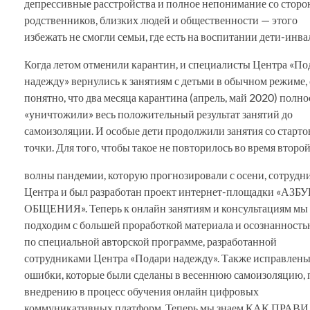
депрессивные расстройства и полное непонимание со стор
родственников, близких людей и общественности — этого
избежать не смогли семьи, где есть на воспитании дети-инв
Когда летом отменили карантин, и специалисты Центра «По
надежду» вернулись к занятиям с детьми в обычном режиме, 
понятно, что два месяца карантина (апрель, май 2020) полн
«уничтожили» весь положительный результат занятий до
самоизоляции. И особые дети продолжили занятия со старто
точки. Для того, чтобы такое не повторилось во время второ
волны пандемии, которую прогнозировали с осени, сотрудн
Центра и был разработан проект интернет-площадки «АЗБ
ОБЩЕНИЯ». Теперь к онлайн занятиям и консультациям мы
подходим с большей проработкой материала и осознанность
по специальной авторской программе, разработанной
сотрудниками Центра «Подари надежду». Также исправлен
ошибки, которые были сделаны в весеннюю самоизоляцию, 
внедрению в процесс обучения онлайн цифровых
коммуникативных платформ. Теперь мы знаем КАК ПРА