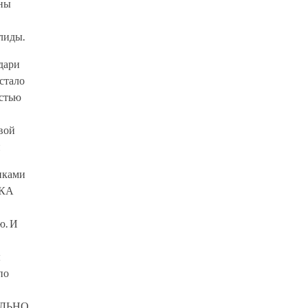
оны
алиды.
дари
стало
остью
вой
й
иками
УКА
ю. И
ы
по
ВИЛЬНО